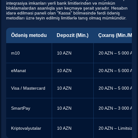
inteqrasiya imkanları yerli bank limitlərindən və mümkün
bloklamalardan asanlıqla yan keçməyə şərait yaradır. Hesabın
idarə edilməsi paneli olan "Kassa" bölməsində fərdi ödəniş
metodları üzrə təyin edilmiş limitlərlə tanış olmaq mümkündür.
Ödəniş metodu
Depozit (Min.)
Çıxarış (Min./Mak
m10
10 AZN
20 AZN – 5 000 AZ
eManat
10 AZN
20 AZN – 5 000 AZ
Visa / Mastercard
10 AZN
20 AZN – 5 000 AZ
SmartPay
10 AZN
20 AZN – 3 000 AZ
Kriptovalyutalar
10 AZN
20 AZN – Limitsiz