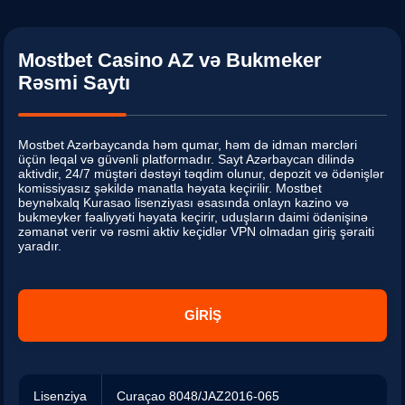
Mostbet Casino AZ və Bukmeker
Rəsmi Saytı
Mostbet Azərbaycanda həm qumar, həm də idman mərcləri
üçün leqal və güvənli platformadır. Sayt Azərbaycan dilində
aktivdir, 24/7 müştəri dəstəyi təqdim olunur, depozit və ödənişlər
komissiyasız şəkildə manatla həyata keçirilir. Mostbet
beynəlxalq Kurasao lisenziyası əsasında onlayn kazino və
bukmeyker fəaliyyəti həyata keçirir, uduşların daimi ödənişinə
zəmanət verir və rəsmi aktiv keçidlər VPN olmadan giriş şəraiti
yaradır.
GIRIŞ
Lisenziya
Curaçao 8048/JAZ2016-065