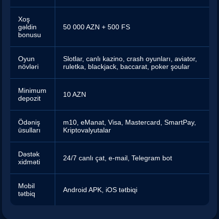
Xoş
gəldin
50 000 AZN + 500 FS
bonusu
Oyun
Slotlar, canlı kazino, crash oyunları, aviator,
növləri
ruletka, blackjack, baccarat, poker şoular
Minimum
10 AZN
depozit
Ödəniş
m10, eManat, Visa, Mastercard, SmartPay,
üsulları
Kriptovalyutalar
Dəstək
24/7 canlı çat, e-mail, Telegram bot
xidməti
Mobil
Android APK, iOS tətbiqi
tətbiq