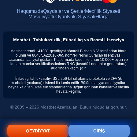
Haqqımızda
Qaydalar və Şərtlər
Məxfilik Siyasəti
Məsuliyyətli Oyun
Kuki Siyasəti
Əlaqə
Mostbet: Təhlükəsizlik, Etibarlılıq və Rəsmi Lisenziya
Mostbet brendi 141081 qeydiyyat nömrəli Bizbon N.V. tərəfindən idarə
olunur və 8048/JAZ2016-065 nömrəli rəsmi Curaçao lisenziyası
əsasında fəaliyyət göstərir. Platformada təqdim olunan 10,000+ oyun və
idman mərclər sertifikatlaşdırılmış RNG (təsadüfi nədənlər generatoru)
auditindən keçmişdir.
İstifadəçi təhlükəsizliyi SSL 256-bit şifrələmə protokolu və 2FA (iki
mərhələli yoxlama) sistemi ilə təmin edilir. Bütün maliyyə əməliyyatları
beynəlxalq təhlükəsizlik standartlarına uyğun qorunan kanallar vasitəsilə
həyata keçirilir.
© 2009 – 2026 Mostbet Azerbaijan. Bütün hüquqlar qorunur.
QEYDIYYAT
GIRIŞ