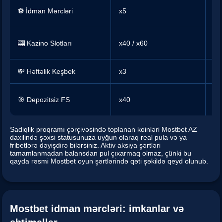
Mi
⚽ İdman Mərcləri
x5
yu
Kl
🎰 Kazino Slotları
x40 / x60
slo
💸 Həftəlik Keşbek
x3
Ka
Şi
🎯 Depozitsiz FS
x40
ma
Sadiqlik proqramı çərçivəsində toplanan koinləri Mostbet AZ
daxilində şəxsi statusunuza uyğun olaraq real pula və ya
fribetlərə dəyişdirə bilərsiniz. Aktiv aksiya şərtləri
tamamlanmadan balansdan pul çıxarmaq olmaz, çünki bu
qayda rəsmi Mostbet oyun şərtlərində qəti şəkildə qeyd olunub.
Mostbet idman mərcləri: imkanlar və