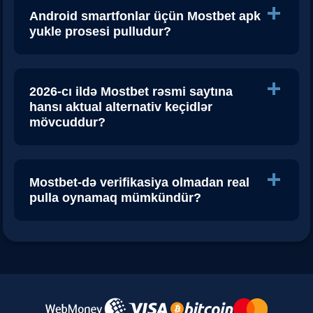
Android smartfonlar üçün Mostbet apk
yukle prosesi pulludur?
2026-cı ildə Mostbet rəsmi saytına
hansı aktual alternativ keçidlər
mövcuddur?
Mostbet-də verifikasiya olmadan real
pulla oynamaq mümkündür?