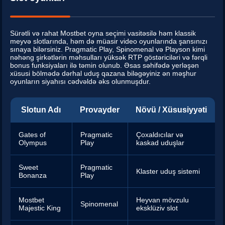
Sürətli və rahat Mostbet oyna seçimi vasitəsilə həm klassik
meyvə slotlarında, həm də müasir video oyunlarında şansınızı
sınaya bilərsiniz. Pragmatic Play, Spinomenal və Playson kimi
nəhəng şirkətlərin məhsulları yüksək RTP göstəriciləri və fərqli
bonus funksiyaları ilə təmin olunub. Əsas səhifədə yerləşən
xüsusi bölmədə dərhal uduş qazana biləgəyiniz ən məşhur
oyunların siyahısı cədvəldə əks olunmuşdur.
Slotun Adı
Provayder
Növü / Xüsusiyyəti
Gates of
Pragmatic
Çoхaldıcılar və
Olympus
Play
kaskad uduşlar
Sweet
Pragmatic
Klaster uduş sistemi
Bonanza
Play
Mostbet
Heyvan mövzulu
Spinomenal
Majestic King
eksklüziv slot