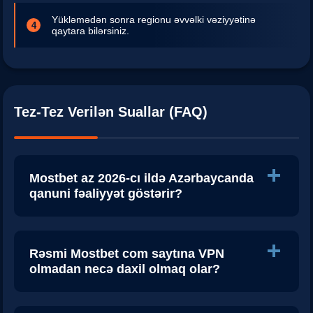
Yükləmədən sonra regionu əvvəlki vəziyyətinə
qaytara bilərsiniz.
Tez-Tez Verilən Suallar (FAQ)
Mostbet az 2026-cı ildə Azərbaycanda
qanuni fəaliyyət göstərir?
Rəsmi Mostbet com saytına VPN
olmadan necə daxil olmaq olar?