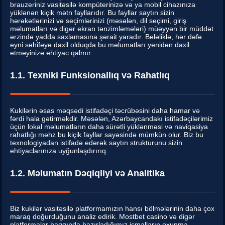
brauzeriniz vasitəsilə kompüterinizə və ya mobil cihazınıza
yüklənən kiçik mətn fayllarıdır. Bu fayllar saytın sizin
hərəkətlərinizi və seçimlərinizi (məsələn, dil seçimi, giriş
məlumatları və digər ekran tənzimləmələri) müəyyən bir müddət
ərzində yadda saxlamasına şərait yaradır. Beləliklə, hər dəfə
eyni səhifəyə daxil olduqda bu məlumatları yenidən daxil
etməyinizə ehtiyac qalmır.
1.1. Texniki Funksionallıq və Rahatlıq
Kukilərin əsas məqsədi istifadəçi təcrübəsini daha hamar və
fərdi hala gətirməkdir. Məsələn, Azərbaycandakı istifadəçilərimiz
üçün lokal məlumatların daha sürətli yüklənməsi və naviqasiya
rahatlığı məhz bu kiçik fayllar sayəsində mümkün olur. Biz bu
texnologiyadan istifadə edərək saytın strukturunu sizin
ehtiyaclarınıza uyğunlaşdırırıq.
1.2. Məlumatın Dəqiqliyi və Analitika
Biz kukilər vasitəsilə platformamızın hansı bölmələrinin daha çox
maraq doğurduğunu analiz edirik. Mostbet casino və digər
platformalar haqqında hazırladığımız icmalların oxunma