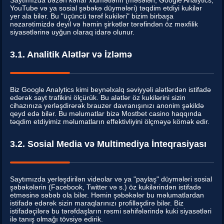
Saytımızda bəzən kənar xidmətlərin (məsələn, Google Analytics,
YouTube və ya sosial şəbəkə düymələri) təqdim etdiyi kukilər
yer ala bilər. Bu "üçüncü tərəf kukiləri" bizim birbaşa
nəzarətimizdə deyil və həmin şirkətlər tərəfindən öz məxfilik
siyasətlərinə uyğun olaraq idarə olunur.
3.1. Analitik Alətlər və İzləmə
Biz Google Analytics kimi beynəlxalq səviyyəli alətlərdən istifadə
edərək sayt trafikini ölçürük. Bu alətlər öz kukilərini sizin
cihazınıza yerləşdirərək brauzer davranışınızı anonim şəkildə
qeyd edə bilər. Bu məlumatlar bizə Mostbet casino haqqında
təqdim etdiyimiz məlumatların effektivliyini ölçməyə kömək edir.
3.2. Sosial Media və Multimediya İnteqrasiyası
Saytımızda yerləşdirilən videolar və ya "paylaş" düymələri sosial
şəbəkələrin (Facebook, Twitter və s.) öz kukilərindən istifadə
etməsinə səbəb ola bilər. Həmin şəbəkələr bu məlumatlardan
istifadə edərək sizin maraqlarınızı profilləşdirə bilər. Biz
istifadəçilərə bu tərəfdaşların rəsmi səhifələrində kuki siyasətləri
ilə tanış olmağı tövsiyə edirik.