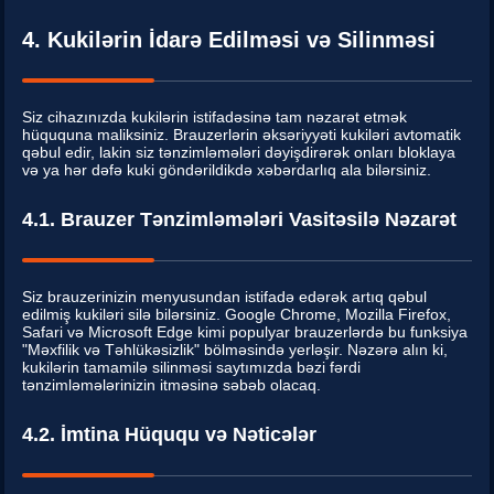
4. Kukilərin İdarə Edilməsi və Silinməsi
Siz cihazınızda kukilərin istifadəsinə tam nəzarət etmək
hüququna maliksiniz. Brauzerlərin əksəriyyəti kukiləri avtomatik
qəbul edir, lakin siz tənzimləmələri dəyişdirərək onları bloklaya
və ya hər dəfə kuki göndərildikdə xəbərdarlıq ala bilərsiniz.
4.1. Brauzer Tənzimləmələri Vasitəsilə Nəzarət
Siz brauzerinizin menyusundan istifadə edərək artıq qəbul
edilmiş kukiləri silə bilərsiniz. Google Chrome, Mozilla Firefox,
Safari və Microsoft Edge kimi populyar brauzerlərdə bu funksiya
"Məxfilik və Təhlükəsizlik" bölməsində yerləşir. Nəzərə alın ki,
kukilərin tamamilə silinməsi saytımızda bəzi fərdi
tənzimləmələrinizin itməsinə səbəb olacaq.
4.2. İmtina Hüququ və Nəticələr